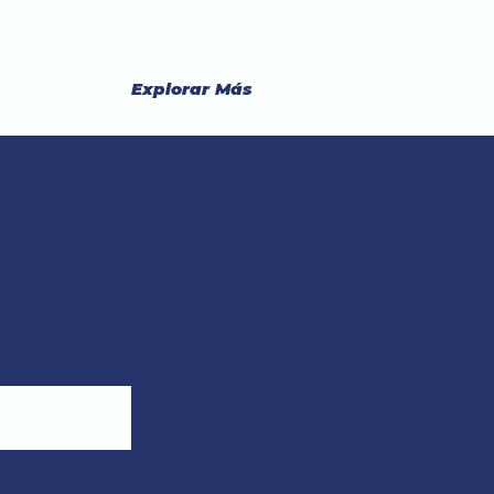
Contacto
Explorar Más